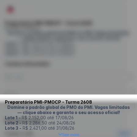
Preparatório PMI-PMOCP - Turma 2608
by Plano Academy
Domine o padrão global de PMO do PMI. Vagas limitadas
— clique abaixo e garanta o seu acesso oficial!
Lote 1 -
R$ 2.152,00 até 17/08/26
Lote 2 -
R$ 2.286,50 até 24/08/26
Lote 3 -
R$ 2.421,00 até 31/08/26
Contact information
Preparatório PMI-PMOCP - Turma 2608
Domine o padrão global de PMO do PMI. Vagas limitadas
— clique abaixo e garanta o seu acesso oficial!
Lote 1 -
R$ 2.152,00 até 17/08/26
Discount coupon
Lote 2 -
R$ 2.286,50 até 24/08/26
Lote 3 -
R$ 2.421,00 até 31/08/26
Coupon code
Apply
See more